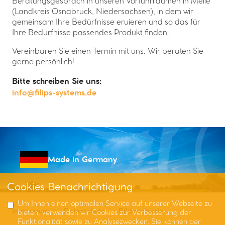
Beratungsgespräch in unseren Vorführräumen in Melle
(Landkreis Osnabrück, Niedersachsen), in dem wir
gemeinsam Ihre Bedürfnisse eruieren und so das für
Ihre Bedürfnisse passendes Produkt finden.
Vereinbaren Sie einen Termin mit uns. Wir beraten Sie
gerne persönlich!
Bitte schreiben Sie uns:
info@filips-systems.de
Made in Germany
Cookies Benachrichtigung
Um Ihnen einen optimalen Service auf unserer Webseite zu
Impressum
Datenschutz
Bildnachweis
bieten, verwenden wir Cookies zur Verbesserung der
Funktionalität sowie zu Analysezwecken. Sie können der