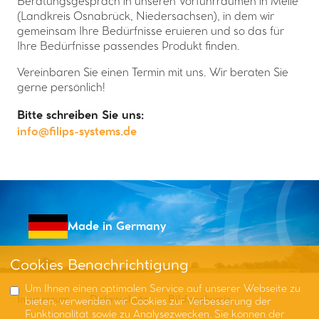
Beratungsgespräch in unseren Vorführräumen in Melle
(Landkreis Osnabrück, Niedersachsen), in dem wir
gemeinsam Ihre Bedürfnisse eruieren und so das für
Ihre Bedürfnisse passendes Produkt finden.
Vereinbaren Sie einen Termin mit uns. Wir beraten Sie
gerne persönlich!
Bitte schreiben Sie uns:
info@filips-systems.de
Made in Germany
Cookies Benachrichtigung
Um Ihnen einen optimalen Service auf unserer Webseite zu
Impressum
Datenschutz
Bildnachweis
bieten, verwenden wir Cookies zur Verbesserung der
Funktionalität sowie zu Analysezwecken. Sie können der