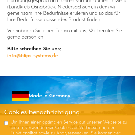
Beratungsgespräch in unseren Vorführräumen in Melle
(Landkreis Osnabrück, Niedersachsen), in dem wir
gemeinsam Ihre Bedürfnisse eruieren und so das für
Ihre Bedürfnisse passendes Produkt finden.
Vereinbaren Sie einen Termin mit uns. Wir beraten Sie
gerne persönlich!
Bitte schreiben Sie uns:
info@filips-systems.de
Made in Germany
Cookies Benachrichtigung
Um Ihnen einen optimalen Service auf unserer Webseite zu
Impressum
Datenschutz
Bildnachweis
bieten, verwenden wir Cookies zur Verbesserung der
Funktionalität sowie zu Analysezwecken. Sie können der