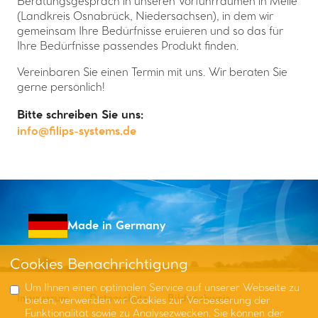
Beratungsgespräch in unseren Vorführräumen in Melle
(Landkreis Osnabrück, Niedersachsen), in dem wir
gemeinsam Ihre Bedürfnisse eruieren und so das für
Ihre Bedürfnisse passendes Produkt finden.
Vereinbaren Sie einen Termin mit uns. Wir beraten Sie
gerne persönlich!
Bitte schreiben Sie uns:
info@filips-systems.de
Made in Germany
Cookies Benachrichtigung
Um Ihnen einen optimalen Service auf unserer Webseite zu
Impressum
Datenschutz
Bildnachweis
bieten, verwenden wir Cookies zur Verbesserung der
Funktionalität sowie zu Analysezwecken. Sie können der